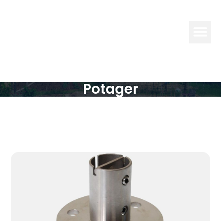
TERRE &
OUTILS
Potager